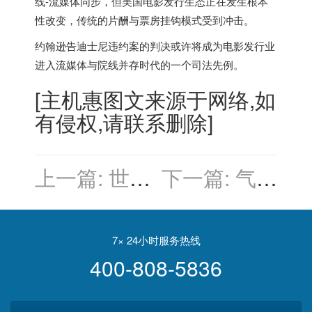
线-流媒体同步，但
美国
电影发行生态正在发生根本
性改变，传统的片酬与票房挂钩模式受到冲击。
约翰逊告迪士尼违约案的判决或许将成为电影发行业
进入流媒体与院线并存时代的一个司法先例。
[
主机惠
图文来源于网络,如
有侵权,请联系删除]
上一篇:
世界
下一篇:
气候
文明崩溃之
变化：IPCC
后 这些国家
——给地球
人类生存机
气候写“体检
7× 24小时服务热线
400-808-5836
遇大
报告”的国际
权威机构