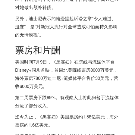
对她做出额外补偿。
另外，迪士尼表示约翰逊提起诉讼之举“令人难过、
沮丧”，是“对新冠大流行对全球造成可怕而持久影响
的无情漠视”。
票房和片酬
美国
时间7月9日，《黑寡妇》在院线与流媒体平台
Disney+同步首映，首周北美院线票房8000万美元，
海外
票房7800万迪士尼+流媒体平台售价30美元，营
收6000万美元。
第二周票房下跌69%。有观察人士将此归咎于流媒体
分流了部分收入。
迄今为止，《黑寡妇》
美国
票房约1.58亿美元，
海外
票房约1.6亿美元。