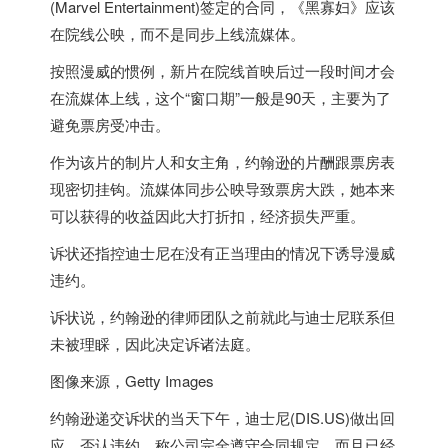
(Marvel Entertainment)签定的合同，《黑寡妇》应该
在院线公映，而不是同步上线流媒体。
按照漫威的惯例，新片在院线首映后过一段时间才会
在流媒体上线，这个“窗口期”一般是90天，主要为了
避免票房受冲击。
作为该片的制片人和女主角，约翰逊的片酬跟票房表
现密切挂钩。流媒体同步公映导致票房大跌，她本来
可以获得的收益因此大打折扣，经济损失严重。
诉状还指控迪士尼在没有正当理由的情况下诱导漫威
违约。
诉状说，约翰逊的律师团队之前就此与迪士尼联系但
未被理睬，因此决定诉诸法庭。
图像来源，
Getty Images
约翰逊递交诉状的当天下午，迪士尼(DIS.US)做出回
应，否认违约，称公司完全遵守合同规定，而且已经