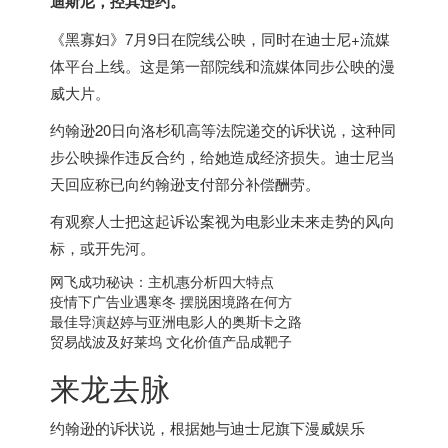
迪斯尼，控其违约。
《黑寡妇》7月9日在院线公映，同时在迪士尼+流媒
体平台上线。这是第一部院线和流媒体同步公映的漫
威大片。
约翰逊20日向洛杉矶高等法院递交的诉状说，这种同
步公映操作违反合约，给她造成经济损失。迪士尼当
天回应称已向约翰逊支付部分补偿酬劳。
有观察人士把这起诉讼案视为电影业未来走势的风向
标，或开先河。
网飞成功秘诀：
主机惠
分析四大特点
疫情下广告业遇寒冬 摆脱困境路在何方
最佳导演赵婷与亚洲电影人的奥斯卡之路
贸易战波及好莱坞 文化价值产品成靶子
来龙去脉
约翰逊的诉状说，根据她与迪士尼旗下漫威娱乐