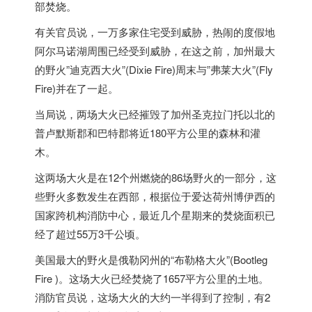
部焚烧。
有关官员说，一万多家住宅受到威胁，热闹的度假地
阿尔马诺湖周围已经受到威胁，在这之前，加州最大
的野火”迪克西大火”(Dixie Fire)周末与”弗莱大火”(Fly
Fire)并在了一起。
当局说，两场大火已经摧毁了加州圣克拉门托以北的
普卢默斯郡和巴特郡将近180平方公里的森林和灌
木。
这两场大火是在12个州燃烧的86场野火的一部分，这
些野火多数发生在西部，根据位于爱达荷州博伊西的
国家跨机构消防中心，最近几个星期来的焚烧面积已
经了超过55万3千公顷。
美国
最大的野火是俄勒冈州的“布勒格大火”(Bootleg
Fire )。这场大火已经焚烧了1657平方公里的土地。
消防官员说，这场大火的大约一半得到了控制，有2