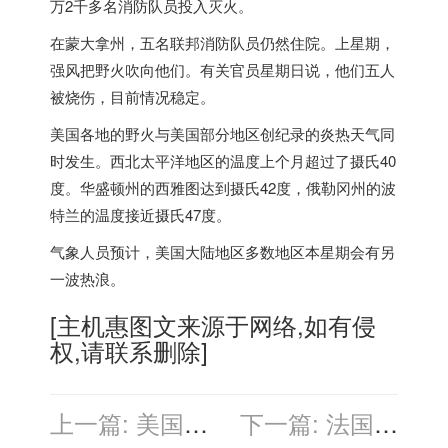
万2千多名消防队员投入灭火。
在蒙大拿州，五名联邦消防队员仍然住院。上星期，
强风把野火吹向他们。有关官员星期日说，他们五人
被烧伤，目前情况稳定。
美国
各地的野火与
美国
部分地区创纪录的炎热天气同
时发生。西北太平洋地区的温度上个月超过了摄氏40
度。华盛顿州的西雅图达到摄氏42度，俄勒冈州的波
特兰的温度接近摄氏47度。
气象人员预计，
美国
大陆地区多数地区本星期会有另
一波热浪。
[
主机惠
图文来源于网络,如有侵
权,请联系删除]
上一篇:
美国等
下一篇:
法国立