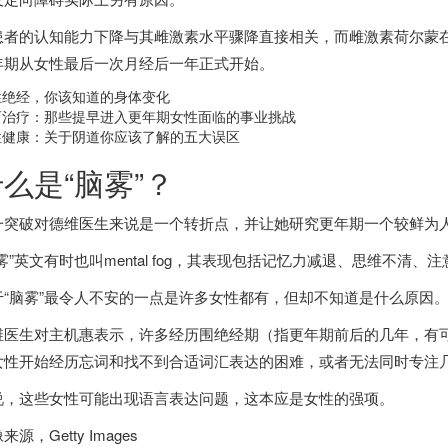
患者的认知能力下降与其雌激素水平骤降直接相关，而雌激素荷尔蒙
年期从女性最后一次月经后一年正式开始。
性绝经，你该知道的身体变化
育治疗：那些提早进入更年期女性面临的事业挑战
性健康：关于阴道你应该了解的五大误区
么是“脑雾”？
一突破对德维医生来说是一个转折点，并让她研究更年期一个较鲜为人知的症状
雾”英文有时也叫mental fog，其表现包括记忆力减退、思维不清、
于“脑雾”最令人不安的一点是许多女性都有，但却不知道是什么原因
维医生对
主机惠
表示，许多经历围绝经期（指更年期前后的几年，有可能持续
女性开始经历忘词和找不到合适词汇表达的困难，或者无法同时专注
说，这些女性可能出现语言表达问题，这本应是女性的强项。
像来源，
Getty Images