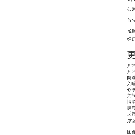
如
首
威
经
月
月
阴
入
心
关
情
肌
反
来
图