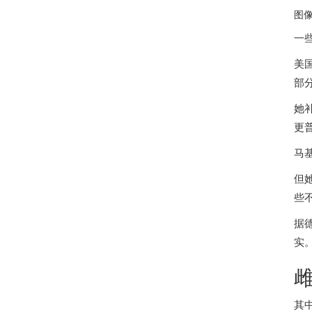
图
一
美
部
她
更
马
但
些
据
实
其