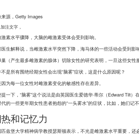
。
像来源，
Getty Images
像加注文字，
雌激素水平骤降，大脑的雌激素受体会受到影响。
维医生解释说，当雌激素水平突然下降，海马体的一些活动会受到影
卵巢（产生最多雌激素的腺体）切除女性的研究表明，一旦这些女性
并不是所有围绝经期女性会出现“脑雾”症状，这是什么原因呢？
是因为每一位女性对雌激素变化的敏感性存在差异。
便提一下，“脑雾”这个说法是由
英国
医生爱德华·蒂尔（Edward Ti
时代的一些更年期女性患者抱怨的“一头雾水”的症状，比如，她们记
潮热和记忆力
国
匹兹堡大学精神病学教授瑟斯顿表示，不光是雌激素水平重要，还