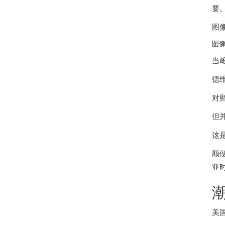
要
图
图
当
德
对
但
这
顺
亚
美