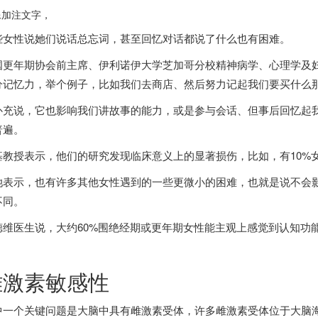
像加注文字，
些女性说她们说话总忘词，甚至回忆对话都说了什么也有困难。
国
更年期协会前主席、伊利诺伊大学芝加哥分校精神病学、心理学及
分记忆力，举个例子，比如我们去商店、然后努力记起我们要买什么
补充说，它也影响我们讲故事的能力，或是参与会话、但事后回忆起
普遍。
基教授表示，他们的研究发现临床意义上的显著损伤，比如，有10%
她表示，也有许多其他女性遇到的一些更微小的困难，也就是说不会
不同。
德维医生说，大约60%围绝经期或更年期女性能主观上感觉到认知功
。
雌激素敏感性
中一个关键问题是大脑中具有雌激素受体，许多雌激素受体位于大脑