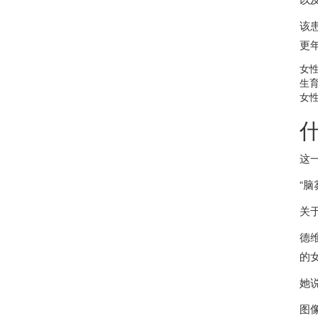
该
更
女
生
女
什
这
“脑
关
德
的
她
图