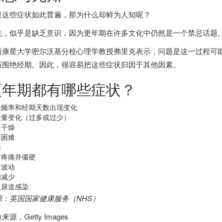
果这些症状如此普遍，那为什么却鲜为人知呢？
先，似乎是缺乏意识，因为更年期在许多文化中仍然是一个禁忌话题
斯康星大学密尔沃基分校心理学教授弗里克表示，问题是这一过程可
历围绝经期。因此，很容易把这些症状归因于其他因素。
更年期都有哪些症状？
经频率和经期天数出现变化
经量变化（过多或过少）
道干燥
睡困难
悸
节疼痛并僵硬
绪波动
肉减少
复尿道感染
源：
英国
国家健康服务（NHS）
像来源，
Getty Images