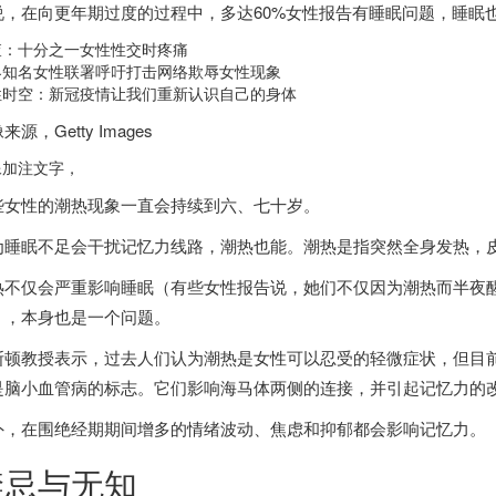
说，在向更年期过度的过程中，多达60%女性报告有睡眠问题，睡眠
查：十分之一女性性交时疼痛
界知名女性联署呼吁打击网络欺辱女性现象
性时空：新冠疫情让我们重新认识自己的身体
像来源，
Getty Images
像加注文字，
些女性的潮热现象一直会持续到六、七十岁。
为睡眠不足会干扰记忆力线路，潮热也能。潮热是指突然全身发热，
热不仅会严重影响睡眠（有些女性报告说，她们不仅因为潮热而半夜
），本身也是一个问题。
斯顿教授表示，过去人们认为潮热是女性可以忍受的轻微症状，但目
是脑小血管病的标志。它们影响海马体两侧的连接，并引起记忆力的
外，在围绝经期期间增多的情绪波动、焦虑和抑郁都会影响记忆力。
禁忌与无知