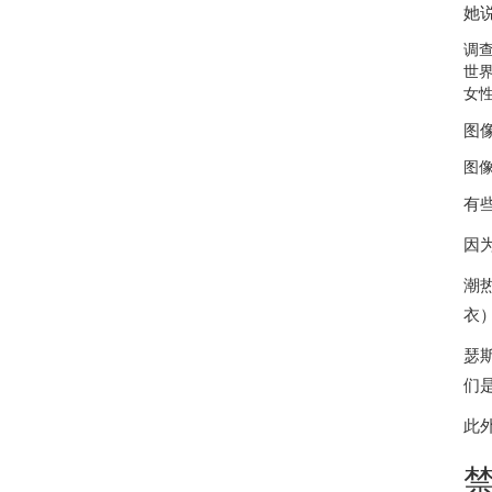
她
调
世
女
图
图
有
因
潮
衣
瑟
们
此