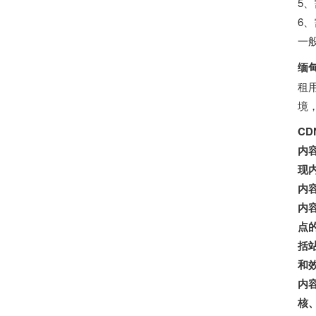
5
6
一
缅
租
境
C
内
现
内
内
点
括
和
内
核