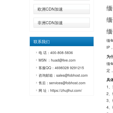
缅
欧洲CDN加速
缅
非洲CDN加速
缅
缅
联系我们
IP
电 话：400-808-5836
为
MSN ：huad@live.com
缅
客服QQ：4698328 9291215
定
咨询邮箱：sales@fobhost.com
具
售后：services@fobhost.com
1
网 址：https://zhujihui.com/
2
3
4