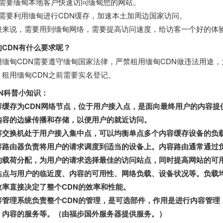
、需要缅甸本地客户快速访问缅甸您的网站。
、需要利用缅甸进行CDN缓存，加速本土加周边国家访问。
般来说，需要用到缅甸网络，需要提高访问速度，给访客一个好的体验
甸CDN有什么要求呢？
用缅甸CDN需要遵守缅甸国家法律，严禁租用缅甸CDN做违法用途，
，租用缅甸CDN之前需要实名登记。
DN科普小知识：
容缓存为CDN网络节点，位于用户接入点，是面向最终用户的内容提
内容的边缘传播和存储，以便用户的就近访问。
容交换机处于用户接入集中点，可以均衡单点多个内容缓存设备的负
容路由器负责将用户的请求调度到适当的设备上。内容路由通常通过
的载荷分配，为用户的请求选择最佳的访问站点，同时提高网站的可
站点与用户的临近度、内容的可用性、网络负载、设备状况等。负载均
效率直接决定了整个CDN的效率和性能。
容管理系统负责整个CDN的管理，是可选部件，作用是进行内容管理
、内容的服务等。（由福步
国外服务器
提供服务。）