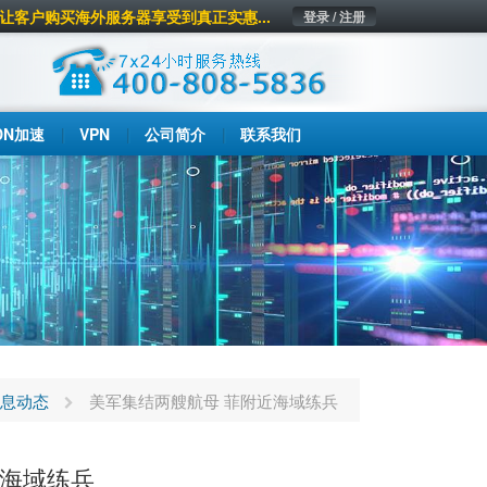
让客户购买海外服务器享受到真正实惠...
登录 / 注册
DN加速
VPN
公司简介
联系我们
息动态
美军集结两艘航母 菲附近海域练兵
近海域练兵