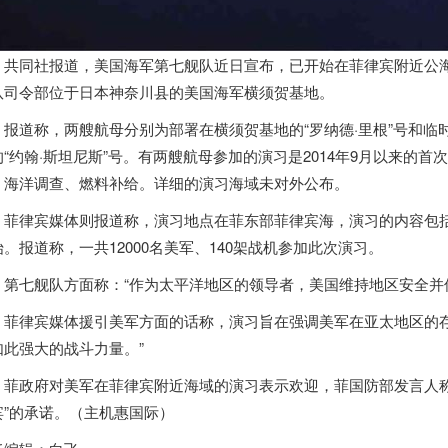
同社报道，
美国
海军第七舰队近日宣布，已开始在菲律宾附近公
队司令部位于
日本
神奈川县的
美国
海军横须贺基地。
道称，两艘航母分别为部署在横须贺基地的“罗纳德·里根”号和临
的“约翰·斯坦尼斯”号。有两艘航母参加的演习是2014年9月以来的
、海洋调查、燃料补给。详细的演习海域未对外公布。
律宾媒体则报道称，演习地点在菲东部菲律宾海，演习的内容包括
始。报道称，一共12000名美军、140架战机参加此次演习。
七舰队方面称：“作为太平洋地区的领导者，
美国
维持地区安全并
律宾媒体援引美军方面的话称，演习旨在强调美军在亚太地区的存
如此强大的战斗力量。”
政府对美军在菲律宾附近海域的演习表示欢迎，菲国防部发言人称
宾”的承诺。（
主机惠
国际）