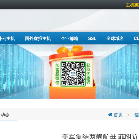
主机惠
外云主机
国外虚拟主机
企业邮箱
SSL
全球域名
C
息动态
首页
信
美军集结两艘航母 菲附