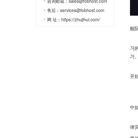
咨询邮箱：sales@fobhost.com
售后：services@fobhost.com
网 址：https://zhujihui.com/
共
舰
报
习
习
菲
开
第
菲
中
菲
律