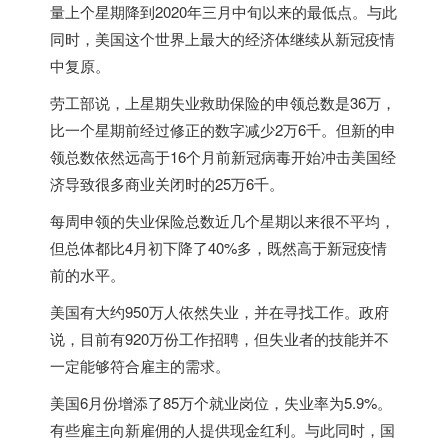
量上个星期降到2020年三月中旬以来的最低点。与此
同时，
美国
这个世界上最大的经济体继续从新冠疫情
中复原。
劳工部说，上星期失业救助保险的申领总数是36万，
比一个星期前经过修正的数字减少2万6千。但新的申
领总数依然远高于16个月前新冠病毒开始冲击
美国
经
济导致很多商业关闭时的25万6千。
每周申领的失业保险总数近几个星期以来很不平均，
但总体都比4月初下降了40%多，既然高于新冠疫情
前的水平。
美国
有大约950万人依然失业，并在寻找工作。政府
说，目前有920万份工作招聘，但失业者的技能并不
一定能够符合雇主的需求。
美国
6月份增添了85万个就业岗位，失业率为5.9%。
有些雇主向新雇佣的人提供现金红利。与此同时，国