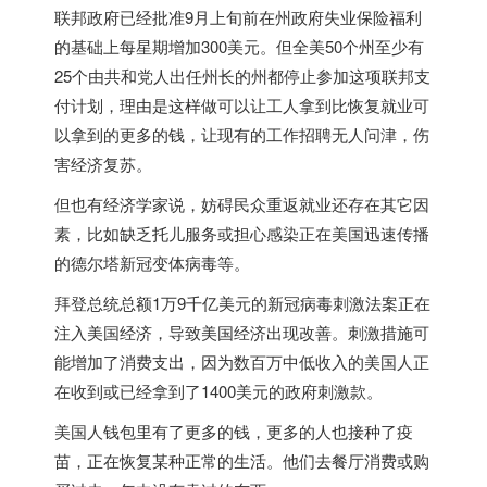
联邦政府已经批准9月上旬前在州政府失业保险福利
的基础上每星期增加300美元。但全美50个州至少有
25个由共和党人出任州长的州都停止参加这项联邦支
付计划，理由是这样做可以让工人拿到比恢复就业可
以拿到的更多的钱，让现有的工作招聘无人问津，伤
害经济复苏。
但也有经济学家说，妨碍民众重返就业还存在其它因
素，比如缺乏托儿服务或担心感染正在
美国
迅速传播
的德尔塔新冠变体病毒等。
拜登总统总额1万9千亿美元的新冠病毒刺激法案正在
注入
美国
经济，导致
美国
经济出现改善。刺激措施可
能增加了消费支出，因为数百万中低收入的
美国
人正
在收到或已经拿到了1400美元的政府刺激款。
美国
人钱包里有了更多的钱，更多的人也接种了疫
苗，正在恢复某种正常的生活。他们去餐厅消费或购