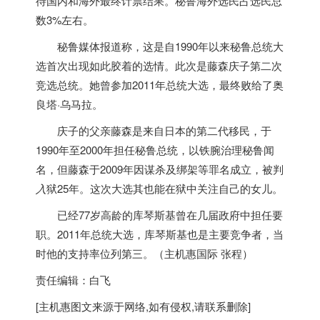
待国内和
海外
最终计票结果。秘鲁
海外
选民占选民总
数3%左右。
秘鲁媒体报道称，这是自1990年以来秘鲁总统大
选首次出现如此胶着的选情。此次是藤森庆子第二次
竞选总统。她曾参加2011年总统大选，最终败给了奥
良塔·乌马拉。
庆子的父亲藤森是来自
日本
的第二代移民，于
1990年至2000年担任秘鲁总统，以铁腕治理秘鲁闻
名，但藤森于2009年因谋杀及绑架等罪名成立，被判
入
狱25年。这次大选其也能在狱中关注自己的女儿。
已经77岁高龄的库琴斯基曾在几届政府中担任要
职。2011年总统大选，库琴斯基也是主要竞争者，当
时他的支持率位列第三。（
主机惠
国际 张程）
责任编辑：白飞
[
主机惠
图文来源于网络,如有侵权,请联系删除]