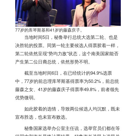
77岁的库琴斯基和41岁的藤森庆子。
当地时间5日，秘鲁举行总统大选第二轮、也是
决胜轮的投票。同第一轮主要候选人得票胶着一样，
第二轮依然呈现“势均力敌”状态，这个南
美国
家能否
产生第二位日裔总统，依然形势不明。
截至当地时间6日，在已经统计的94.9%选票
中，77岁的前总理库琴斯基得票率为50.2%，前总统
藤森之女、41岁的藤森庆子得票率49.8%，前者领先
优势微弱。
如此胶着的选情，导致两位候选人均沉默，既未
宣布胜选，也未宣布败选。
秘鲁国家选举办公室主任说，选举官员们都在等