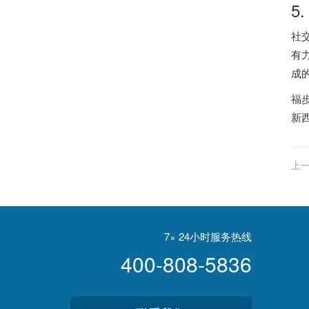
5
社
有
成
福
新西
上一
7× 24小时服务热线
400-808-5836