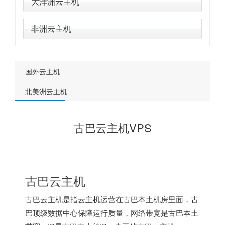
大洋洲云主机
非洲云主机
国外云主机
北美洲云主机
古巴云主机VPS
古巴云主机
古巴云主机是指云主机运营在古巴本土机房里面，古
巴顶级数据中心保障运行质量，网络带宽是古巴本土