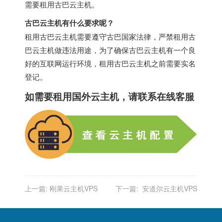
需要租用
古巴云主机
。
古巴云主机
有什么要求呢？
租用
古巴云主机
需要遵守古巴国家法律，严禁租用
古
巴云主机
做违法用途，为了确保古巴云主机有一个良
好的互联网运行环境，租用
古巴云主机
之前需要实名
登记。
如需要租用
国外云主机
，请联系在线客服
上一篇:
刚果云主机VPS
下一篇:
安道尔云主机VPS