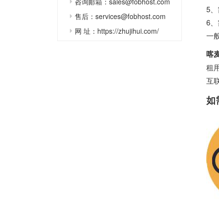
咨询邮箱：sales@fobhost.com
5
售后：services@fobhost.com
6
网 址：https://zhujihui.com/
一
喀
租
互
如