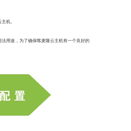
云主机
。
违法用途，为了确保喀麦隆云主机有一个良好的