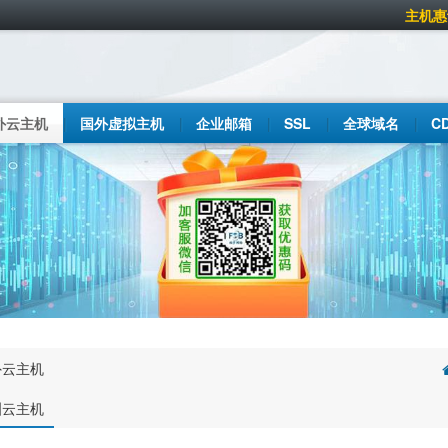
主机惠
外云主机
国外虚拟主机
企业邮箱
SSL
全球域名
C
外云主机
洲云主机