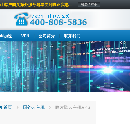
让客户购买海外服务器享受到真正实惠...
登录 / 注册
DN加速
VPN
公司简介
联系我们
首页
国外云主机
喀麦隆云主机VPS