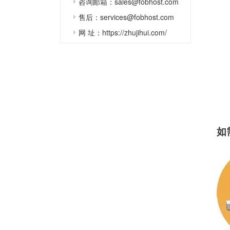
咨询邮箱：sales@fobhost.com
售后：services@fobhost.com
网 址：https://zhujihui.com/
如