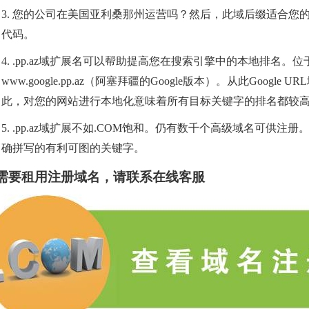
3.
您的公司在
美国
亚利桑那州运营吗？然后，此域后缀适合您
代码。
4.
.pp.az
域扩展名可以帮助提高您在搜索引擎中的本地排名。位
www.google
.pp.az
（阿塞拜疆的
Google版本）。从此Googl
此，对您的网站进行本地化意味着所有目标关键字的排名都较
5.
.pp.az
域扩展不如
.COM饱和。仍有数千个高级域名可供注册
确拼写的有利可图的关键字。
需要租用
注册域名
，请联系在线客服