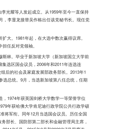
4年11月由李光耀等人发起成立。从1959年至今一直保持
12月，李显龙接替吴作栋出任该党秘书长。现任党
来影响有所扩大。1981年起，在大选中数次赢得议席。
会中担任反对党领袖。
族，穆斯林。毕业于新加坡大学（新加坡国立大学前
选区国会议员，2006年和2011年连选连
改组后的社会及家庭发展部政务部长。2013年1
长，参选总统。9月，当选新加坡第八任总统，任期
造，1974年获英国剑桥大学数学一等荣誉学位
1979年获哈佛大学肯尼迪行政学院公共行政学硕
升准将军衔。同年12月当选国会议员。历任全国
政务部长、国防部第二部长和金融管理局主席，