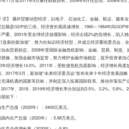
01年11月至2011年5月兼任财政部长。2004年8月任总理。2006年5月
。
经 济】 属外贸驱动型经济，以电子、石油化工、金融、航运、服务
贸总额是GDP的三倍。经济曾长期高速增长，1960～1984年间GDP
不严重。2001年受全球经济放缓影响，经济出现2%的负增长，陷入
“打造新的新加坡”，努力向知识经济转型，并成立经济重组委员会，
签自由贸易协定。2008年受国际金融危机影响，金融、贸易、制造
对措施，加强金融市场监管，努力维护金融市场稳定，提升投资者信
10年经济增长14.5%。2011年，受欧债危机负面影响，经济增长再度放
间。2017年2月，新加坡“未来经济委员会”发布未来十年经济发展战
设充满机遇的国家等目标，并制定深入拓展国际联系、推动并落实产
2017年、2018、2019年经济增长率分别达到3.5%、3.2%、0.8
数据如下：
生产总值（2020年）：3400亿美元。
国内生产总值（2020年）：5.98万美元。
生产总值增长率（2020年）：-5.8%。