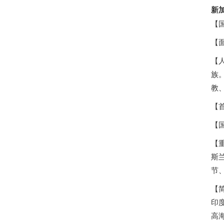
新
【国
【面
【人
族
教
【首
【国
【
斯
节
【
印
高