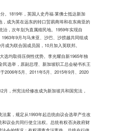
分。1819年，英国人史丹福·莱佛士抵达新加
民地，成为英在远东的转口贸易商埠和在东南亚的
统治，次年划为直属殖民地。1959年实现自
963年9月与马来亚、沙巴、沙捞越共同组成
9月成为联合国成员国，10月加入英联邦。
大选均取得压倒性优势。李光耀自新1965年独
总统全民选举，原副总理、新加坡职工总会秘书长王
6年5月、2011年5月、2015年9月、2020
5年12月，州宪法经修改成为新加坡共和国宪法，
统法案，规定从1993年起总统由议会选举产生改
统和议会共同行使立法权。总统有权否决政府财
谐法令的情况；有权调查贪污案件。总统在行使