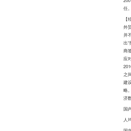
20
任
【
外
并
出
商
应
20
之
建
略。
济
国内
人均
国内