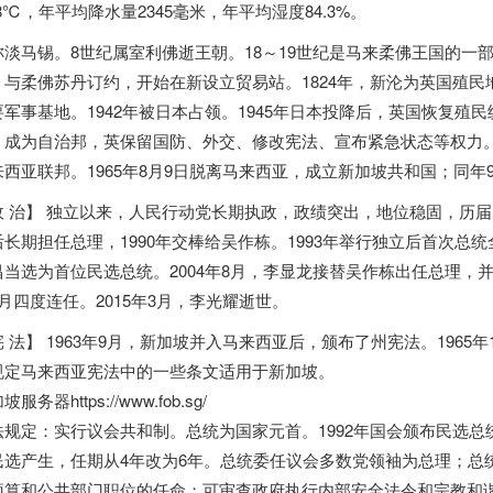
.8℃，年平均降水量2345毫米，年平均湿度84.3%。
称淡马锡。8世纪属室利佛逝王朝。18～19世纪是马来柔佛王国的一部
，与柔佛苏丹订约，开始在新设立贸易站。1824年，新沦为英国殖
要军事基地。1942年被日本占领。1945年日本投降后，英国恢复殖民
，成为自治邦，英保留国防、外交、修改宪法、宣布紧急状态等权力。1
来西亚联邦。1965年8月9日脱离马来西亚，成立新加坡共和国；同年
政 治】 独立以来，人民行动党长期执政，政绩突出，地位稳固，历届
后长期担任总理，1990年交棒给吴作栋。1993年举行独立后首次
当选为首位民选总统。2004年8月，李显龙接替吴作栋出任总理，并于200
7月四度连任。2015年3月，李光耀逝世。
宪 法】 1963年9月，新加坡并入马来西亚后，颁布了州宪法。196
规定马来西亚宪法中的一些条文适用于新加坡。
服务器https://www.fob.sg/
法规定：实行议会共和制。总统为国家元首。1992年国会颁布民选总
民选产生，任期从4年改为6年。总统委任议会多数党领袖为总理；总
预算和公共部门职位的任命；可审查政府执行内部安全法令和宗教和