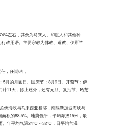
华人占74%左右，其余为马来人、印度人和其他种
为行政用语。主要宗教为佛教、道教、伊斯兰
日就任，任期6年。
：5月的月圆日。国庆节：8月9日。开斋节：伊
日共计11天，除上述外，还有元旦、复活节、哈芝
隔柔佛海峡与马来西亚相邻，南隔新加坡海峡与
积的88.5%。地势低平，平均海拔15米，最
雨。年平均气温24℃～32℃，日平均气温