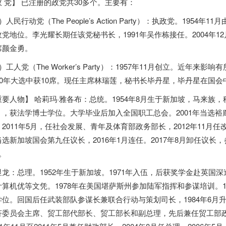
政 党】 已注册的政党共30多个。主要有：
）人民行动党（The People’s Action Party）：执政党。195
政党地位。李光耀长期任该党秘书长，1991年吴作栋接任。2004年
席颜金勇。
）工人党（The Worker’s Party）：1957年11月创立。近年
020年大选中获10席。现任主席林瑞莲，秘书长毕丹星，毕丹星在国
重要人物】 哈莉玛·雅各布：总统。1954年8月生于新加坡，马来
），获法学博士学位。大学毕业后加入全国职工总会。2001年当选裕廊集
。2011年5月，任社会发展、青年及体育部政务部长，2012年11月任
当选新加坡国会第九任议长，2016年1月连任。2017年8月卸任议
。
显龙：总理。1952年生于新加坡。1971年入伍，后获奖学金赴英国深
计算机优等文凭。1978年在美国堪萨斯州参加陆军指挥和参谋培训。
学位。回国后任武装部队参谋长兼联合行动与策划司长，1984年6月
济委员会主席、贸工部代部长、贸工部长和副总理，先后兼任贸工部