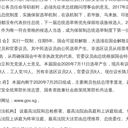
要公务员任命等职权时，必须先征求总统顾问理事会的意见。2017年
选总统制度，实施保留选举机制，在该机制下，若华族、马来族、印
期都没有代表担任总统，下一届总统选举将优先保留给该族候选人。20
，作为唯一符合资格的候选人当选，成为保留制总统选举制度下第一
国 会】 实行一院制，任期5年。国会可提前解散，大选须在国会解散
议员和官委议员。其中民选议员由公民选举产生。非选区议员从得票
6名，从而确保国会中有非执政党的代表。官委议员由总统根据国会
独立和无党派人士意见。本届国会2020年7月11日选举产生，现共有议
83人，工人党10人。另有非选区议员2人，官委议员9人。现任议长陈
政 府】 本届内阁于2020年7月25日组成，主要阁员包括总理李显
家安全统筹部长张志贤、国务资政兼社会政策统筹部长尚达曼。
网址：www.gov.sg 。
司法机构】 设最高法院和总检察署。最高法院由高庭和上诉庭组成。1
高法院上诉庭为终审法庭。最高法院大法官由总理推荐、总统委任。