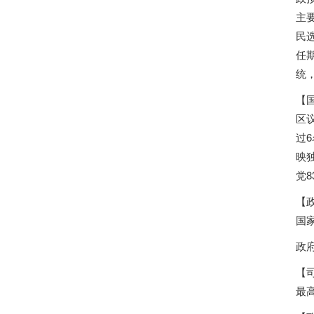
主
民
任
统
【
区
过
映
党
【
国
政府
【
最