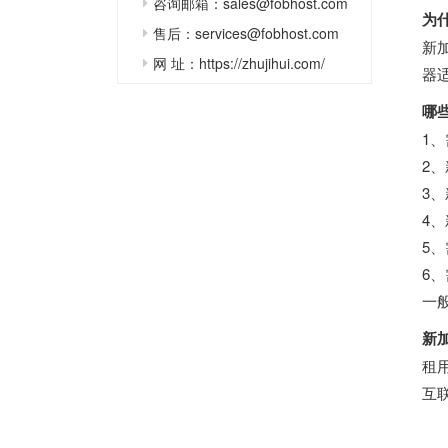
咨询邮箱：sales@fobhost.com
为
售后：services@fobhost.com
新
网 址：https://zhujihui.com/
器
哪
1
2
3
4
5
6
一
新
租
互