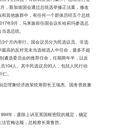
2月，新加坡国会通过总统选举修正法案，修改
族和其他族群中，有任何一个群体历经五个总统
17年9月，马来族前任国会议长哈莉玛参选总
位当选总统。
后3个月内举行。国会议员分为民选议员、非选
率最高的反对党未当选候选人中任命，最多不超
特别遴选委员会的推荐任命，任期两年半，以反
员104人。其中民选议员93人，包括人民行动
川仁。
龙、副总理兼经济政策统筹部长王瑞杰、国务资政兼
994年，废除上诉至英国枢密院的规定，确定
大法官梅达顺，总检察长黄鲁胜。