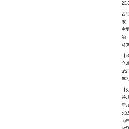
26
古
坡
主
治
马
【
立
鼎昌
年
【
并
新加坡
宪
为
政