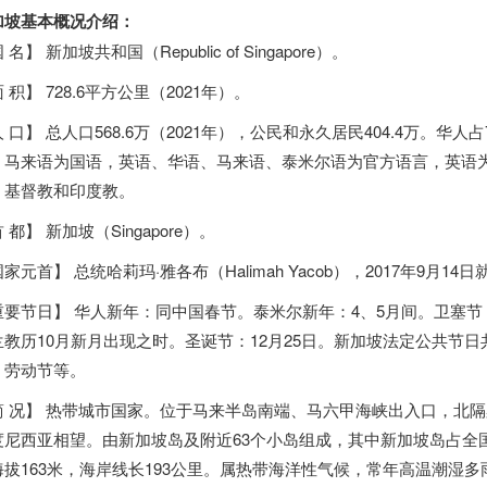
加坡基本概况介绍：
 名】 新加坡共和国（Republic of Singapore）。
 积】 728.6平方公里（2021年）。
 口】 总人口568.6万（2021年），公民和永久居民404.4万。
。马来语为国语，英语、华语、马来语、泰米尔语为官方语言，英语
、基督教和印度教。
 都】 新加坡（Singapore）。
家元首】 总统哈莉玛·雅各布（Halimah Yacob），2017年9月14
重要节日】 华人新年：同中国春节。泰米尔新年：4、5月间。卫塞节
兰教历10月新月出现之时。圣诞节：12月25日。新加坡法定公共节
、劳动节等。
简 况】 热带城市国家。位于马来半岛南端、马六甲海峡出入口，北
度尼西亚相望。由新加坡岛及附近63个小岛组成，其中新加坡岛占全国面
海拔163米，海岸线长193公里。属热带海洋性气候，常年高温潮湿多