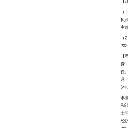
【
（1
执
主
（2
2
【
身
任
月
6年
李
和
士
经